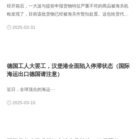
经开箱后，一大波与提前申报货物特征严重不符的商品被海关机
检发现了，目前该批货物已经被海关作暂扣处置。这也给货代企
业和国内跨境卖家提了一个醒：如果货物特征与申报品名不符一
2025-03-31

旦被发现将损失惨重，所以接下来大家切莫为了自身利益搞违法
货代。···
德国工人大罢工，汉堡港全面陷入停滞状态（国际
海运出口德国请注意）
​近日，全球顶尖的海运···
2025-03-10
