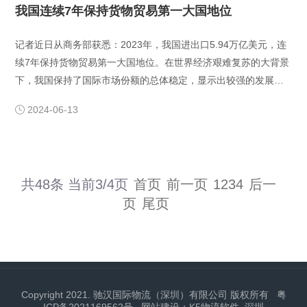
我国连续7年保持货物贸易第一大国地位
​记者近日从商务部获悉：2023年，我国进出口5.94万亿美元，连
续7年保持货物贸易第一大国地位。在世界经济艰难复苏的大背景
下，我国保持了国际市场份额的总体稳定，显示出较强的发展韧
性。世界贸易组织当地时间4月10日发布2023年全球货物贸易数
2024-06-13

据。数据显示，全球货物出口3年来首次下降。2023年，全球出
口总额23.8万亿美元，下降4.6%，继2021年、2022年连续两年
增长后再次···
共48条 当前3/4页
首页
前一页
1
2
3
4
后一
页
尾页
Copyright 2021. 驰汉国际物流（深圳）有限公司 版权所有
粤
ICP备2021169562号
网站建设：K5物流软件
深圳