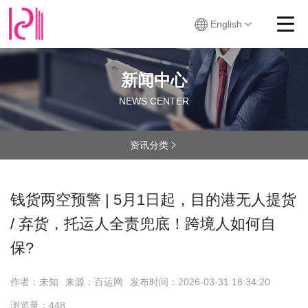
English
新闻中心
NEWS CENTER
资讯分类

钱货两空预警 | 5月1日起，目的港无人提货
/ 弃货，托运人全责兜底！跨境人如何自
保?
作者：未知
来源：百运网
发布时间：
2026-03-31 18:34:20
浏览量：
448