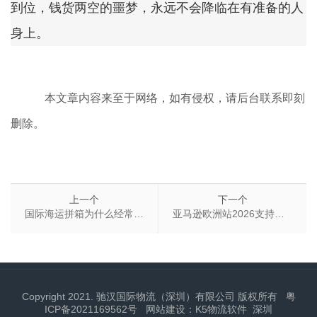
到位，钱货两空的噩梦，永远不会降临在有准备的人
身上。
本文章内容来至于网络，如有侵权，请后台联系即刻
删除。
上一个
下一个
国际海运拼箱为什么经常出现“体积重比实际重更贵”?（想要避免体积重吃亏，请做好这些工作）
亚马逊欧洲站2026支持力度再升级 新一轮利好涵盖降费、物流、工具等多维度
Copyright 2021. 驰汉国际物流（深圳）有限公司 版权所有
粤
ICP备2021169562号
网站建设：K5物流软件
深圳