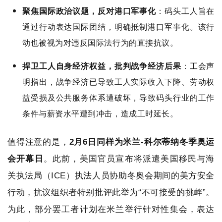
聚焦国际政治议题，反对港口军事化
：码头工人旨在
通过行动表达国际团结，明确抵制港口军事化。该行
动也被视为对违反国际法行为的直接抗议。
捍卫工人自身经济权益，批判战争经济后果
：工会声
明指出，战争经济已导致工人实际收入下降、劳动权
益受损及公共服务体系遭破坏，导致码头行业的工作
条件与薪资水平遭到冲击，造成工时延长。
值得注意的是，
2月6日同样为米兰-科尔蒂纳冬季奥运
会开幕日
。此前，美国官员宣布将派遣
美国移民与海
关执法局（ICE）执法人员
协助冬奥会期间的美方安全
行动，
抗议组织者特别批评此举为“不可接受的挑衅”。
为此，部分罢工者计划在米兰举行针对性集会，表达