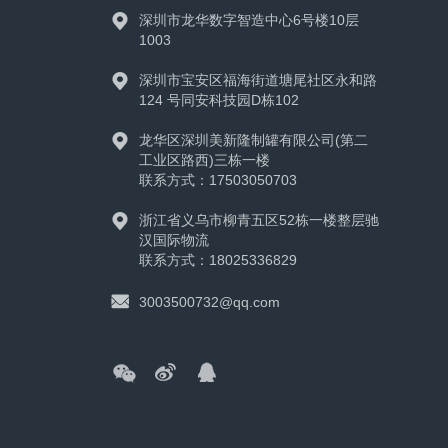

深圳市龙华数字智造中心6号楼10层
1003

深圳市宝安区福海街道塘尾社区永和路
124 号同安科技园D栋102

龙华区深圳美新隆制罐有限公司(第二
工业区路西)三栋一楼
联系方式：17503050703

浙江省义乌市柳青五区52栋一楼整层驰
汉国际物流
联系方式：18025336829

3003500732@qq.com