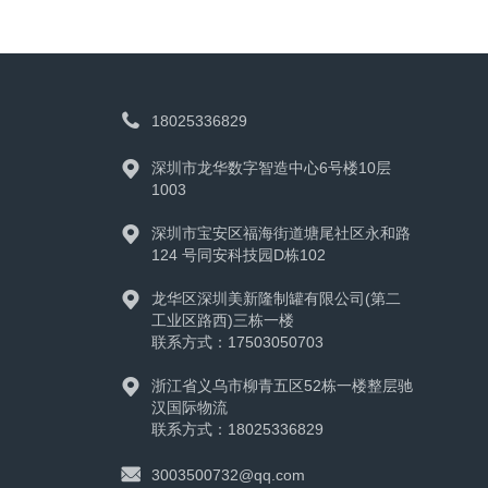

18025336829

深圳市龙华数字智造中心6号楼10层
1003

深圳市宝安区福海街道塘尾社区永和路
124 号同安科技园D栋102

龙华区深圳美新隆制罐有限公司(第二
工业区路西)三栋一楼
联系方式：17503050703

浙江省义乌市柳青五区52栋一楼整层驰
汉国际物流
联系方式：18025336829

3003500732@qq.com