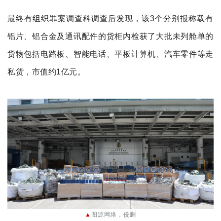
最终
有组织
罪案调查科调查后发现，
该3个
分别报称载有
铝片、铝合金及通讯配件的货柜内检获了大批未列舱单的
货物包括电路板、智能电话、平板计算机、汽车零件等走
私
货，市值约1亿元。
▲
图源网络
，侵删