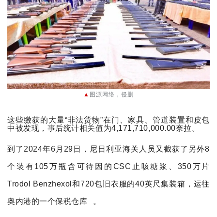
▲
图源网络
，侵删
这些缴获的大量“非法货物”在门、家具、管道装置和皮包
中被发现，事后统计相关值为4,1
71,710,000.00奈拉。
到了2024年6月29日，
尼日利亚
海关人员又截获了另外8
个装有105万瓶含可待因的CSC止咳糖浆、350万片
Trodol Benzhexol和720包旧衣服的40英尺集装箱，运往
奥内港的一个
保税仓库
。