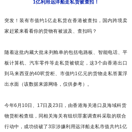
1亿利用远洋船走私货被查扣
！
突发！
装有市值约1亿走私货在香港被查扣，
国内
跨境卖
家赶紧来看看
你的货物有被波及、查扣吗？
随着这批
内藏大批
未列舱单的包括电路板、智能电话、平
板计算机、汽车零件等走私货被锁定，这3个由香港出口
到马来西亚的40呎货柜、
市值约1亿元的货物走私答案浮
出水面（该数据来源网络，仅供参考）。
今
年6月10日、1
7日及23日，由香港海关港口及海域科货
物货柜检查组，同相关海关有组织罪案调查科采取的联合
行动中，成功侦破了3宗涉嫌利用远洋船走私市值共约1亿