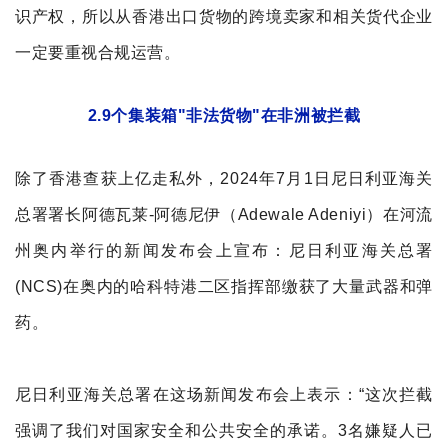
识产权，所以从香港出口货物的跨境卖家和相关货代企业
一定要重视合规运营。
2.9个集装箱"非法货物"在非洲被拦截
除了香港查获上
亿
走私外，2024年7月1日尼日利亚海关
总署署长阿德瓦莱-阿德尼伊（Adewale A
deniyi）在河流
州奥内举行的新闻发布会上宣布：尼日利亚海关总署
(NCS)在奥内的哈科特港二区指挥部缴获了大量武器和弹
药。
尼日利亚
海关总署
在这场
新闻发布会上表示
：“这次拦截
强调了我们对国家安全和公共安全的承诺。3名嫌疑人已